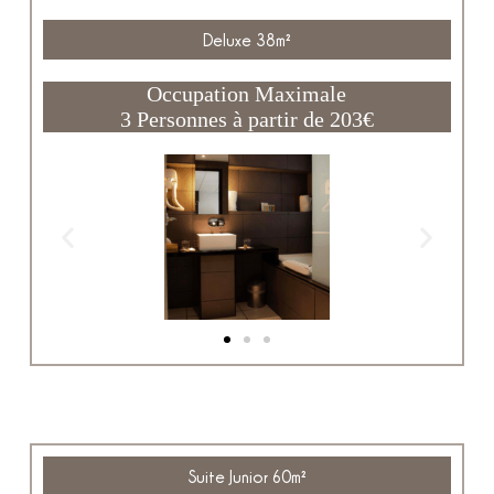
Deluxe 38m²
Occupation Maximale
3 Personnes à partir de 203€
Suite Junior 60m²