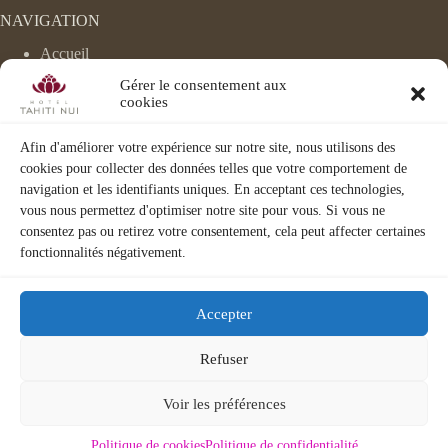
NAVIGATION
Accueil
Hébergement
Gérer le consentement aux
Évènements
cookies
Le Velvet
Chocco Latte
Spa/Fitness
Afin d'améliorer votre expérience sur notre site, nous utilisons des
Activités
cookies pour collecter des données telles que votre comportement de
Corporate
navigation et les identifiants uniques. En acceptant ces technologies,
Visite 3D
vous nous permettez d'optimiser notre site pour vous. Si vous ne
consentez pas ou retirez votre consentement, cela peut affecter certaines
fonctionnalités négativement.
Accepter
Refuser
©
Hotel Tahiti Nui 2026 |
Mentions Légales
|
Politique de
Voir les préférences
confidentialité
|
Conditions Générales de Ventes
Politique de cookies
Politique de confidentialité