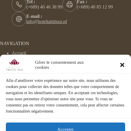
Tel :
Fax :
(+689) 40 46 38 99
(+689) 40 85 12 99
E-mail :
info@hoteltahitinui.pf
NAVIGATION
Accueil
Hébergement
Gérer le consentement aux
Évènements
cookies
Le Velvet
Chocco Latte
Spa/Fitness
Afin d'améliorer votre expérience sur notre site, nous utilisons des
Activités
cookies pour collecter des données telles que votre comportement de
Corporate
navigation et les identifiants uniques. En acceptant ces technologies,
Visite 3D
vous nous permettez d'optimiser notre site pour vous. Si vous ne
consentez pas ou retirez votre consentement, cela peut affecter certaines
fonctionnalités négativement.
Accepter