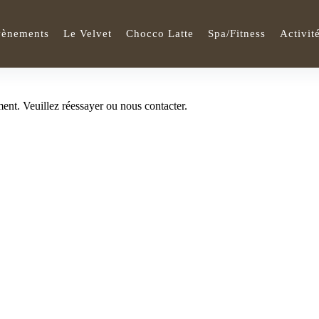
vènements
Le Velvet
Chocco Latte
Spa/Fitness
Activit
ent. Veuillez réessayer ou nous contacter.