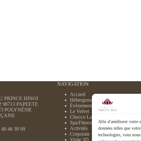
NAVIGATION
Accueil
DU PRINCE HINOI
Hébergement
2 98713 PAPEETE
Évènements
TI POLYNÉSIE
Le Velvet
ÇAISE
Chocco Latte
Afin d'améliorer votre e
Spa/Fitness
Activités
données telles que votre
 40 46 38 99
Corporate
technologies, vous nous
Visite 3D