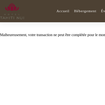
Passer
au
contenu
Accueil
Hébergement
É
Malheureusement, votre transaction ne peut être complétée pour le mom