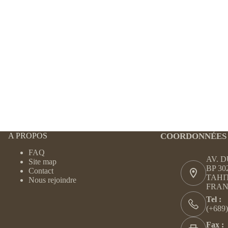
A PROPOS
COORDONNÉES
FAQ
AV. 
Site map
BP 30
Contact
TAHI
Nous rejoindre
FRAN
Tel :
(+689)
Fax :