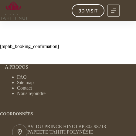
Passer
au
3D VISIT
contenu
[mphb_booking_confirmation]
A PROPOS
FAQ
Site map
Contact
Nous rejoindre
COORDONNÉES
AV. DU PRINCE HINOI BP 302 98713
PAPEETE TAHITI POLYNÉSIE