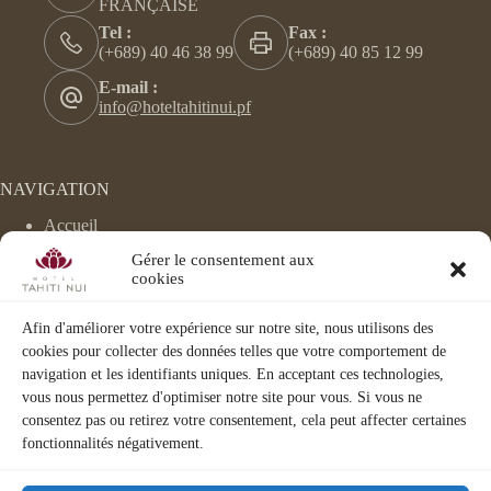
FRANÇAISE
Tel :
Fax :
(+689) 40 46 38 99
(+689) 40 85 12 99
E-mail :
info@hoteltahitinui.pf
NAVIGATION
Accueil
Hébergement
Gérer le consentement aux
Évènements
cookies
Le Velvet
Chocco Latte
Spa/Fitness
Afin d'améliorer votre expérience sur notre site, nous utilisons des
Activités
cookies pour collecter des données telles que votre comportement de
Corporate
navigation et les identifiants uniques. En acceptant ces technologies,
Visite 3D
vous nous permettez d'optimiser notre site pour vous. Si vous ne
consentez pas ou retirez votre consentement, cela peut affecter certaines
fonctionnalités négativement.